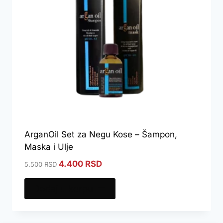
ArganOil Set za Negu Kose – Šampon,
Maska i Ulje
Original
Current
4.400
RSD
5.500
RSD
price
price
was:
is:
Dodaj u korpu
5.500 RSD.
4.400 RSD.