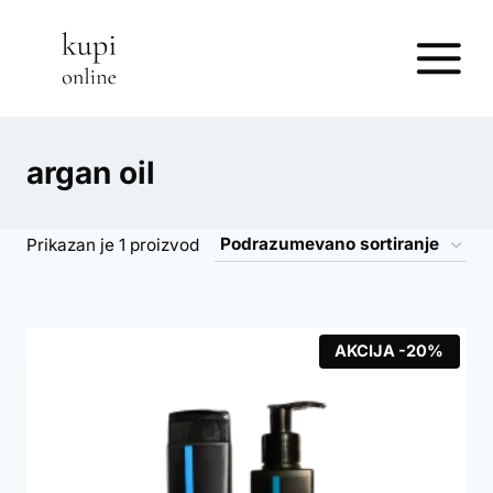
Skip
to
content
argan oil
Prikazan je 1 proizvod
AKCIJA -20%