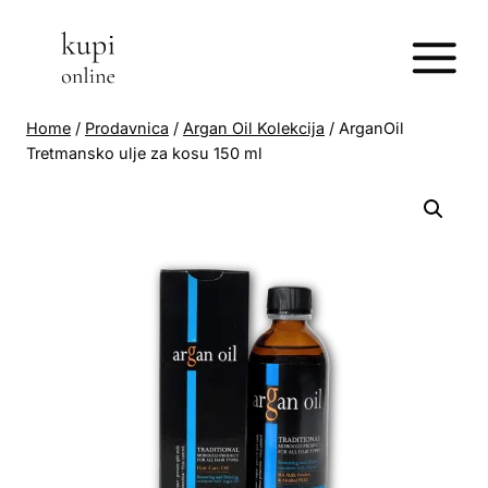
Skip
to
content
Home
/
Prodavnica
/
Argan Oil Kolekcija
/
ArganOil
Tretmansko ulje za kosu 150 ml