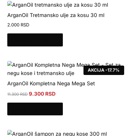
ArganOil Tretmansko ulje za kosu 30 ml
2.000
RSD
Dodaj u korpu
AKCIJA -17.7%
ArganOil Kompletna Nega Mega Set
Original
Current
9.300
RSD
11.300
RSD
price
price
was:
is:
Dodaj u korpu
11.300 RSD.
9.300 RSD.