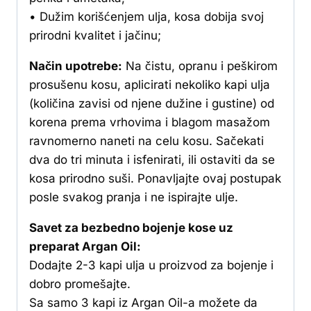
• Dužim korišćenjem ulja, kosa dobija svoj
prirodni kvalitet i jačinu;
Način upotrebe:
Na čistu, opranu i peškirom
prosušenu kosu, aplicirati nekoliko kapi ulja
(količina zavisi od njene dužine i gustine) od
korena prema vrhovima i blagom masažom
ravnomerno naneti na celu kosu. Sačekati
dva do tri minuta i isfenirati, ili ostaviti da se
kosa prirodno suši. Ponavljajte ovaj postupak
posle svakog pranja i ne ispirajte ulje.
Savet za bezbedno bojenje kose uz
preparat Argan Oil:
Dodajte 2-3 kapi ulja u proizvod za bojenje i
dobro promešajte.
Sa samo 3 kapi iz Argan Oil-a možete da