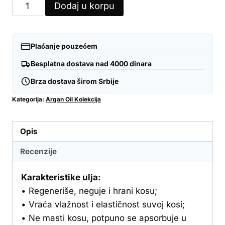
ArganOil
Dodaj u korpu
Tretmansko
ulje
za
Plaćanje pouzećem
kosu
Besplatna dostava nad 4000 dinara
150
Brza dostava širom Srbije
ml
quantity
Kategorija:
Argan Oil Kolekcija
Opis
Recenzije
Karakteristike ulja:
• Regeneriše, neguje i hrani kosu;
• Vraća vlažnost i elastičnost suvoj kosi;
• Ne masti kosu, potpuno se apsorbuje u