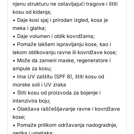
njenu strukturu ne ostavljajući tragove i štiti
kosu od kidanja;
• Daje kosi sjaj i prirodan izgled, kosa je
meka i glatka;
• Daje volumen i oblik kovrdžama;
• Pomaže lakšem ispravljanju kose, kao i
lakom oblikovanju ravne ili kovrdžave kose;
• Može da zameni maske, regeneratore i
ampule za kosu;
• Ima UV zaštitu (SPF 8), štiti kosu od
morske soli i UV zraka
• Štiti kosu od proizvoda za bojenje i
intenzivira boju;
• Olakšava raščešljavanje ravne i kovrdžave
kose;
• Pomaže prilikom održavanja nadogradnje,
perika i umetaka;