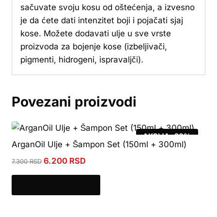
sačuvate svoju kosu od oštećenja, a izvesno
je da ćete dati intenzitet boji i pojačati sjaj
kose. Možete dodavati ulje u sve vrste
proizvoda za bojenje kose (izbeljivači,
pigmenti, hidrogeni, ispravaljči).
Povezani proizvodi
AKCIJA -20%
ArganOil Ulje + Šampon Set (150ml + 300ml)
Original
Current
6.200
RSD
7.300
RSD
price
price
was:
is:
Dodaj u korpu
7.300 RSD.
6.200 RSD.